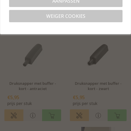
AANPASSEN
€5,95
€5,95
prijs per stuk
prijs per stuk
WEIGER COOKIES
Druksnapper met buffer -
Druksnapper met buffer -
kort - antraciet
kort - zwart
€5,95
€5,95
prijs per stuk
prijs per stuk