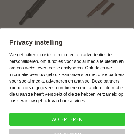
Druksnapper met buffer,
Druksnapper met buffer,
Privacy instelling
zwart
bruin
€6,28
€6,17
We gebruiken cookies om content en advertenties te
prijs per stuk
prijs per stuk
personaliseren, om functies voor social media te bieden en
om ons websiteverkeer te analyseren. Ook delen we
informatie over uw gebruik van onze site met onze partners
voor social media, adverteren en analyse. Deze partners
kunnen deze gegevens combineren met andere informatie
die u aan ze heeft verstrekt of die ze hebben verzameld op
basis van uw gebruik van hun services.
ACCEPTEREN
Druksnapper met buffer -
Druksnapper met buffer -
kort - grijs
kort - wit