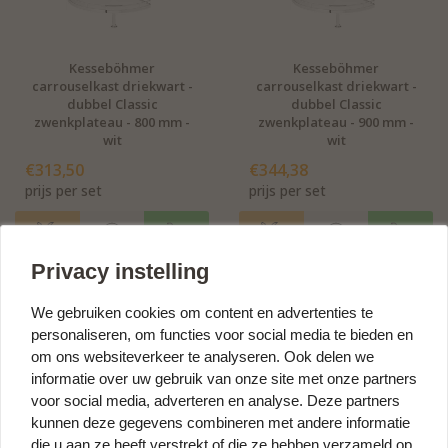
Kesseböhmer
Kesseböhmer
carrouselkast driekwart -
carrouselkast driekwart -
dubbel Classic
dubbel Classic
zwenkplateau - 800 mm -
zwenkplateau - 900 mm -
wit
wit
€313,50
€344,38
prijs per set
prijs per set
Privacy instelling
We gebruiken cookies om content en advertenties te
personaliseren, om functies voor social media te bieden en
om ons websiteverkeer te analyseren. Ook delen we
informatie over uw gebruik van onze site met onze partners
voor social media, adverteren en analyse. Deze partners
kunnen deze gegevens combineren met andere informatie
Kesseböhmer
Draaiplateau koelkast
carrouselkast rond -
Hettich ComfortSpin -
die u aan ze heeft verstrekt of die ze hebben verzameld op