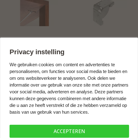
Tafelblad spanner voor
Klepbeslag voor tafels en
doorhangende tafelbladen
banken
Privacy instelling
€285,80
€21,17
prijs per set
prijs per set
We gebruiken cookies om content en advertenties te
personaliseren, om functies voor social media te bieden en
om ons websiteverkeer te analyseren. Ook delen we
informatie over uw gebruik van onze site met onze partners
voor social media, adverteren en analyse. Deze partners
kunnen deze gegevens combineren met andere informatie
die u aan ze heeft verstrekt of die ze hebben verzameld op
basis van uw gebruik van hun services.
ACCEPTEREN
Montageset M10 - voor
Hoeksteun zwart - staal -