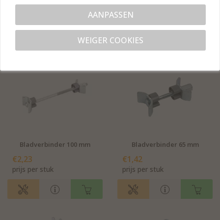
tafelpootbevestiging
inklapbaar - set
AANPASSEN
€3,42
€104,23
prijs per set
prijs per stuk
WEIGER COOKIES
Bladverbinder 100 mm
Bladverbinder 65 mm
€2,23
€1,42
prijs per stuk
prijs per stuk