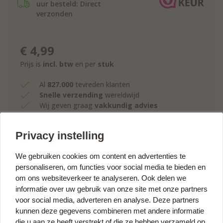
uur besteld: Direct
verzonden
€
4,99
Prijs is
incl. btw
en per
stuk
Al
827.000
tevreden klanten
Snelle verzending
wereldwijd
Wij geven graag
vakkundig advies
Klantbeoordeling
9,3/10
Privacy instelling
BESTEL NU
We gebruiken cookies om content en advertenties te
personaliseren, om functies voor social media te bieden en
om ons websiteverkeer te analyseren. Ook delen we
Voeg dit product toe aan één van uw projecten
informatie over uw gebruik van onze site met onze partners
voor social media, adverteren en analyse. Deze partners
kunnen deze gegevens combineren met andere informatie
die u aan ze heeft verstrekt of die ze hebben verzameld op