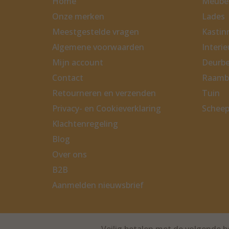
Home
Meubel
Onze merken
Lades
Meestgestelde vragen
Kastinr
Algemene voorwaarden
Interi
Mijn account
Deurbe
Contact
Raamb
Retourneren en verzenden
Tuin
Privacy- en Cookieverklaring
Scheep
Klachtenregeling
Blog
Over ons
B2B
Aanmelden nieuwsbrief