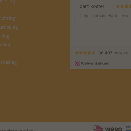
beslag
ichting
eurbeslag
slag
eslag
sbeslag