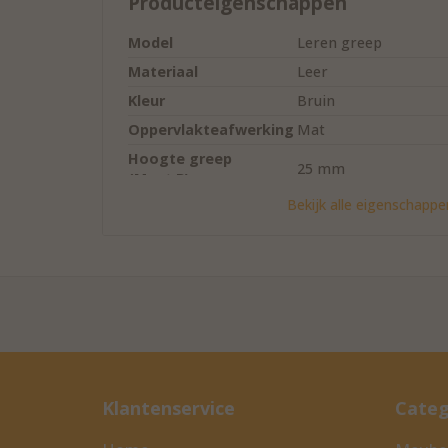
Producteigenschappen
Model
Leren greep
Materiaal
Leer
Kleur
Bruin
Oppervlakteafwerking
Mat
Hoogte greep
25 mm
(Maat B)
Bekijk alle eigenschappe
Hart-op-
hartafstand
Zie het keuzemenu vo
montagegaten
(Maat C)
Klantenservice
Categ