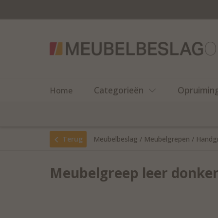
Categorieën
Opruimin
Home
Terug
Meubelbeslag
/
Meubelgrepen
/
Handg
Meubelgreep leer donke