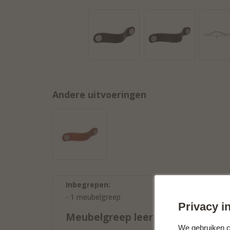
Andere uitvoeringen
Inbegrepen:
- 1 meubelgreep
Privacy in
Meubelgreep leer donkerbruin
We gebruiken co