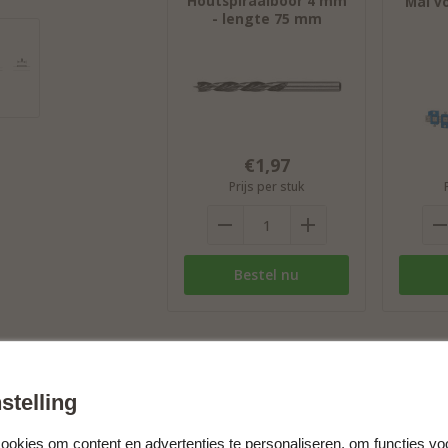
Houtspiraalboor 4 mm
Mal v
- lengte 75 mm
€1,97
Prijs per stuk
Bestel nu
C
stelling
Vi
op
okies om content en advertenties te personaliseren, om functies vo