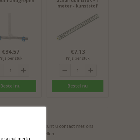
Schuil duimstok - 1
oor handgrepen
meter - kunststof
€34,57
€7,13
Prijs per stuk
Prijs per stuk
Bestel nu
Bestel nu
ontact opnemen
a onderstaande opties kunt u contact met ons
nemen en uw vraag stellen.
or social media