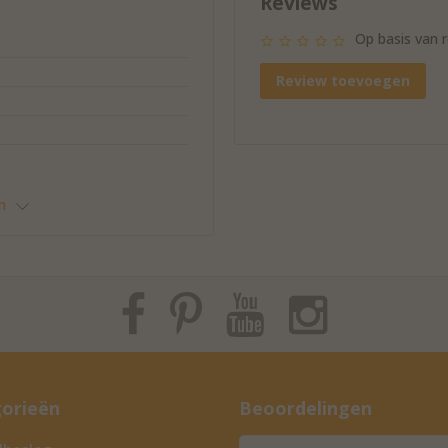
Reviews
Op basis van 
Review toevoegen
n
or de beschikbare maten
orieën
Beoordelingen