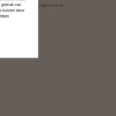
 gebruik van
info@meubelbeslagonline.nl
rs kunnen deze
hebben
0598-200251
Whatsapp