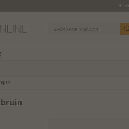
Heeft
g
repen
rbruin