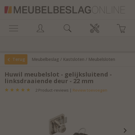
Terug
Meubelbeslag
/
Kastsloten
/
Meubelsloten
Huwil meubelslot - gelijksluitend -
linksdraaiende deur - 22 mm
2
Product-reviews |
Review toevoegen