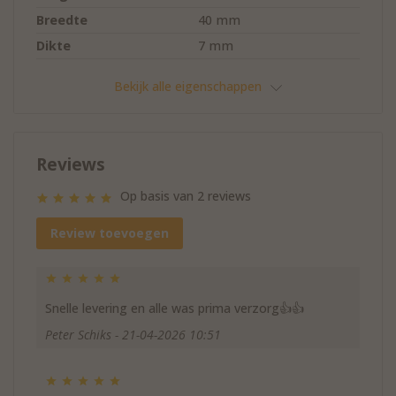
Breedte
40 mm
Dikte
7 mm
Doornmaat
20 mm
Bekijk alle eigenschappen
Boorgat diameter
17 mm
Voor materiaaldikte
tot 20 mm
Reviews
Op basis van
2
reviews
Review toevoegen
Snelle levering en alle was prima verzorg👍👍
Peter Schiks - 21-04-2026 10:51