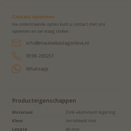
slot voor laden of een cijferslot voor extra beveiliging.
Gelukkig vind je sloten van alle soorten en maten in ons
assortiment
meubelsloten
. Is dit gelijksluitende Huwil
Contact opnemen
opschroefslot nog niet helemaal waar jij naar op zoek
Via onderstaande opties kunt u contact met ons
was voor jouw meubel? Laat ons dan zeker even weten
opnemen en uw vraag stellen.
hoe we jou verder kunnen helpen.
info@meubelbeslagonline.nl
Bij levering is inbegrepen:
- 1 slot
- 1 rozet
0598-200251
- 2 sleutels
Whatsapp
De sluitplaat moet los meebesteld worden.
Producteigenschappen
Materiaal
Zink-aluminium legering
Kleur
Vernikkeld mat
Lengte
40 mm