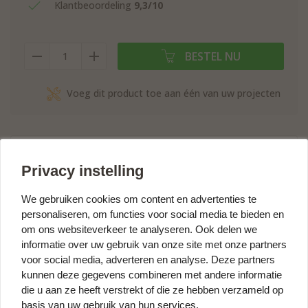
Klantbeoordeling
9,3/10
BESTEL NU
Voeg dit product toe aan één van uw projecten
Hoekverbinders - 25 x 25 mm - 10
Privacy instelling
stuks
Het volgende is inbegrepen:
We gebruiken cookies om content en advertenties te
- 10 stuks Hoek Staal
personaliseren, om functies voor social media te bieden en
om ons websiteverkeer te analyseren. Ook delen we
Essentiële Toebehoren:
informatie over uw gebruik van onze site met onze partners
-
Schroeven 3,5 x 16 mm
voor social media, adverteren en analyse. Deze partners
kunnen deze gegevens combineren met andere informatie
die u aan ze heeft verstrekt of die ze hebben verzameld op
basis van uw gebruik van hun services.