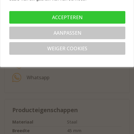
ACCEPTEREN
Contact opnemen
Via onderstaande opties kunt u contact met ons
AANPASSEN
opnemen en uw vraag stellen.
WEIGER COOKIES
info@meubelbeslagonline.nl
0598-200251
Whatsapp
Producteigenschappen
Materiaal
Staal
Breedte
45 mm