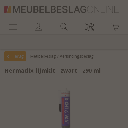
Terug
Meubelbeslag
/
Verbindingsbeslag
Hermadix lijmkit - zwart - 290 ml
/
Lijmen & kitten