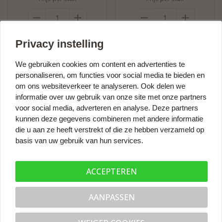
Bestel nu
Bestel nu
Privacy instelling
We gebruiken cookies om content en advertenties te
personaliseren, om functies voor social media te bieden en
Hermadix kit 290 ml - zwart
om ons websiteverkeer te analyseren. Ook delen we
informatie over uw gebruik van onze site met onze partners
Ben jij op zoek naar een hoogwaardige, universele
voor social media, adverteren en analyse. Deze partners
montagelijm en afdichtingskit? Maak dan kennis met
kunnen deze gegevens combineren met andere informatie
de Hermadix kit in de kleur zwart. Deze kit is geschikt
die u aan ze heeft verstrekt of die ze hebben verzameld op
voor zowel binnen als buiten en is zeer veelzijdig
basis van uw gebruik van hun services.
inzetbaar.
Toepassing Hermadix zwarte kit
ACCEPTEREN
Met deze kit kun jij eenvoudig en snel materialen zoals
hout, metaal, kunststof, steen en beton aan elkaar
AANPASSEN
bevestigen of afdichten. De Hermadix kit is ideaal voor
het bevestigen van bijvoorbeeld plinten, vensterbanken,