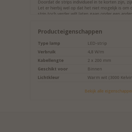
Doordat de strips individueel in te korten zijn, z
Let er hierbij wel op dat het niet mogelijk is om
strip toch verder wilt laten gaan onder een ander
of door het verbindingskabeltje te gebruiken die
strips is het mogelijk om deze, na het inkorten
Producteigenschappen
verbindingskabel).
Standaard wordt geleverd:
Type lamp
LED-strip
- Halemeier verlichtingsset met het aantal door 
Verbruik
4,8 W/m
- De door jou gekozen bedieningsmogelijkheid; 
Kabellengte
2 x 200 mm
dimfunctie.
Geschikt voor
Binnen
Toebehoren (niet meegeleverd):
Lichtkleur
Warm wit (3000 Kelvin
-
Verlengkabel 1800 mm
(optioneel)
Energieklasse
A++
-
Verbindingskabel
(optioneel)
Bekijk alle eigenschappe
LED's per meter
120 stuks
Dimbaar
Ja
Werkspanning
220 volt AC
adapter
Werkspanning
12 Volt DC
verlichting