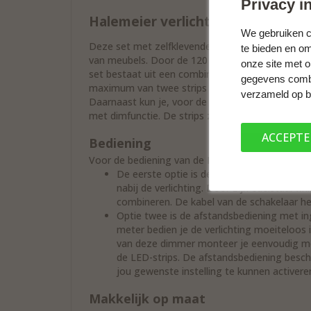
Privacy in
Halemeier verlichtingsset - met 
We gebruiken co
Deze set met zelfklevende, flexibele LED-verlicht
te bieden en o
van meubels. Door de 120 LED's per meter geeft 
onze site met 
set bestaat uit een combinatie van een transfor
gegevens combin
maximum van twee strips per transformator. De 
verzameld op b
Daarnaast kun je, voor de bediening van de set, 
met dimfunctie. De strips zijn gemakkelijk te mo
ACCEPT
Bediening
Voor de bediening van de LED-strips kun je kiez
De eerste optie is de eenvoudige wipschak
nabij de verlichting. Door zijn edelstaal-fin
combineren. De kabel van de schakelaar h
Optie twee is de afstandsbediening met i
meter bedien je de verlichting moeiteloos
van deze dimmer monteer je eenvoudig me
de LED-strips. De afstandsbediening besch
jou gewenste instelling te kunnen activere
Makkelijk op maat