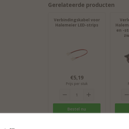
Gerelateerde producten
Verbindingskabel voor
Verl
Halemeier LED-strips
Haleme
en -st
zw
€5,19
Prijs per stuk
Bestel nu