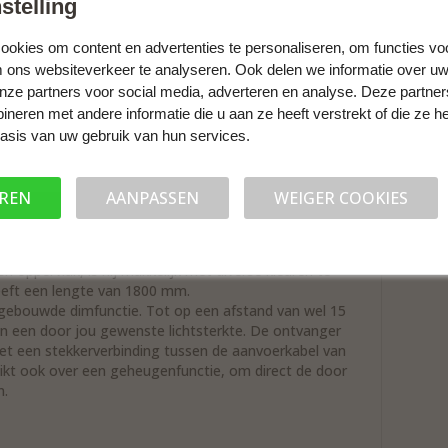
stelling
LED-strip - 1000 mm
C
okies om content en advertenties te personaliseren, om functies vo
Vi
ing strips is met name geschikt voor de verlichting
m ons websiteverkeer te analyseren. Ook delen we informatie over uw
op
de strip een zeer gelijkmatig lichtbeeld. De Halemeier
onze partners voor social media, adverteren en analyse. Deze partne
mator en een aantal LED-strips naar keuze, tot een
eren met andere informatie die u aan ze heeft verstrekt of die ze 
LED-strips hebben een lengte van één meter per stuk.
asis van uw gebruik van hun services.
kiezen uit een wipschakelaar of een afstandsbediening
nteren met de plaklaag op achterzijde van de strip.
EREN
AANPASSEN
WEIGER COOKIES
en uit twee mogelijkheden.
elaar. Je kunt deze schakelaar inbouwen op een plek
ish oppervlak, is hij makkelijk met diverse kleuren te
eeft een lengte van 1800 mm.
ngebouwde dimfunctie. Tot op een afstand van wel 15
 in een door jou gewenste lichtsterkte. De ontvanger
t een stekkerverbinding tussen de aanvoerkabel van
ikt ook over een geheugenfunctie, om direct de door
n.