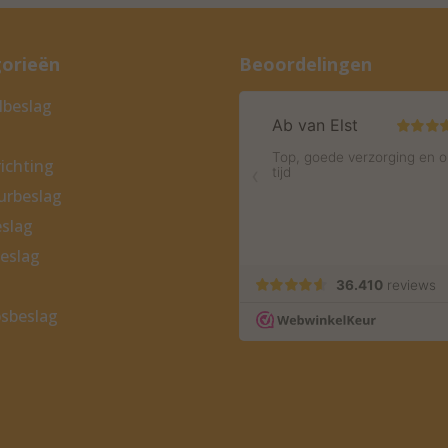
orieën
Beoordelingen
beslag
ichting
eurbeslag
slag
eslag
sbeslag