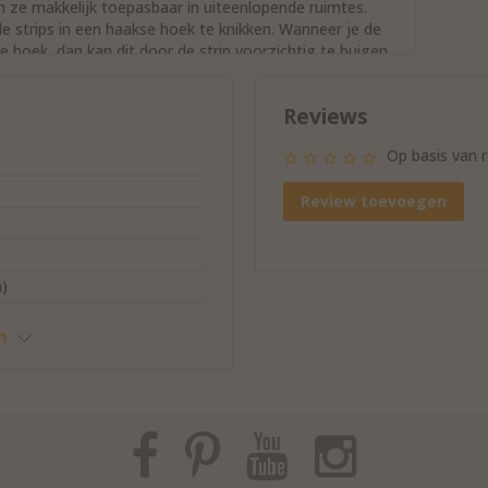
ijn ze makkelijk toepasbaar in uiteenlopende ruimtes.
 de strips in een haakse hoek te knikken. Wanneer je de
e hoek, dan kan dit door de strip voorzichtig te buigen
 je bij de toebehoren vindt. Door het ontwerp van de
, weer door te voeren (ook weer met gebruik van de
Reviews
Op basis van 
jou gekozen LED-strips.
Review toevoegen
de wipschakelaar of de afstandsbediening met
)
n