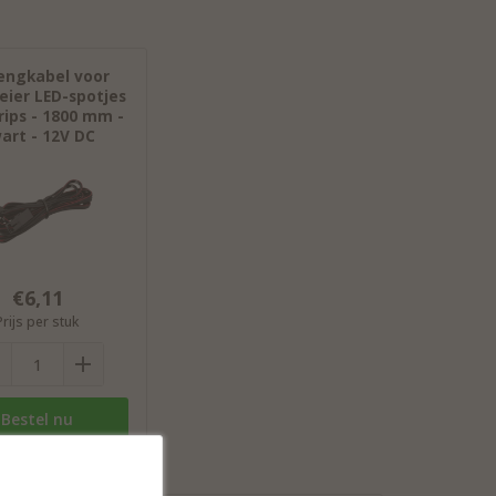
engkabel voor
ier LED-spotjes
rips - 1800 mm -
art - 12V DC
€6,11
Prijs per stuk
Bestel nu