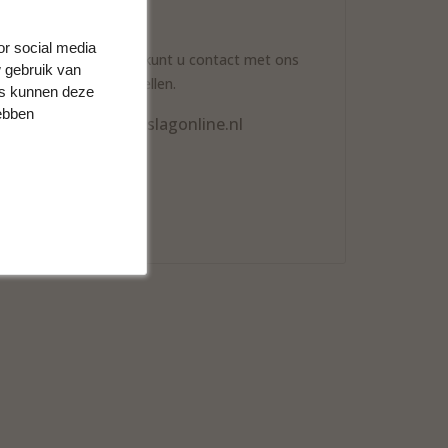
ontact opnemen
or social media
a onderstaande opties kunt u contact met ons
 gebruik van
nemen en uw vraag stellen.
rs kunnen deze
hebben
info@meubelbeslagonline.nl
0598-200251
Whatsapp