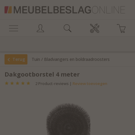
Terug
Tuin
/
Bladvangers en boldraadroosters
Dakgootborstel 4 meter
2
Product-reviews |
Review toevoegen