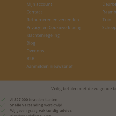
Mijn account
Deurbe
Contact
Raamb
Retourneren en verzenden
Tuin
Privacy- en Cookieverklaring
Scheep
Klachtenregeling
Blog
Over ons
B2B
Aanmelden nieuwsbrief
Veilig betalen met de volgende
Al
827.000
tevreden klanten
Snelle verzending
wereldwijd
Wij geven graag
vakkundig advies
Klantbeoordeling
9,3/10