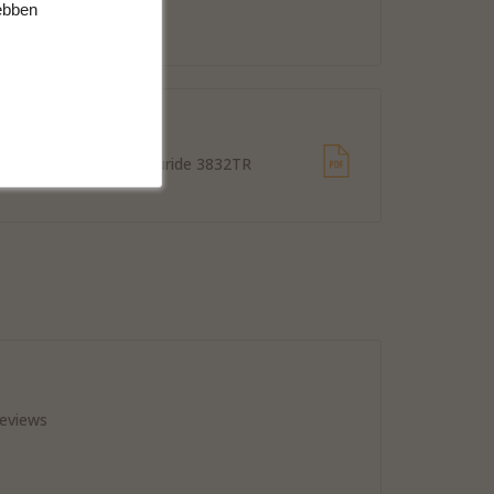
Whatsapp
hebben
ownloads
ntagehandleiding Accuride 3832TR
reviews