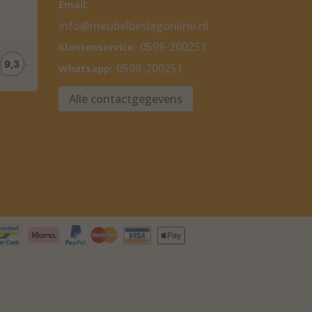
Email:
info@meubelbeslagonline.nl
0598-200251
Klantenservice:
0598-200251
Whatsapp:
Alle contactgegevens