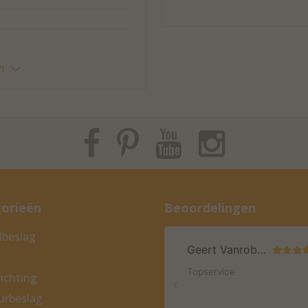
n
orieën
Beoordelingen
beslag
ichting
eurbeslag