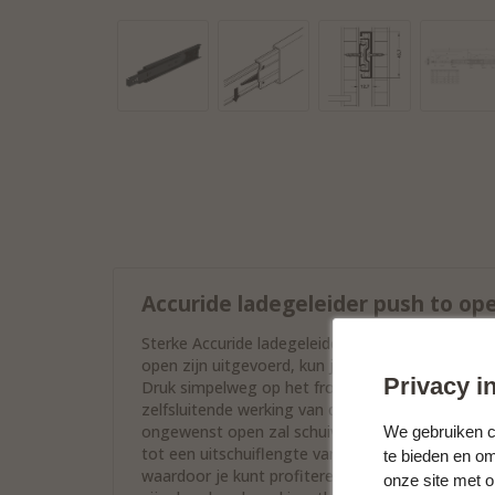
Accuride ladegeleider push to ope
Sterke Accuride ladegeleiders 3832 TR zwart van 
open zijn uitgevoerd, kun je ze perfect gebruik
Privacy in
Druk simpelweg op het front om de lade te opene
zelfsluitende werking van de geleiders. De vergr
ongewenst open zal schuiven. De push to open la
We gebruiken co
tot een uitschuiflengte van 356 mm. Daarnaast b
te bieden en o
waardoor je kunt profiteren van een hoog draag
onze site met 