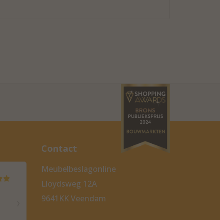
Contact
Meubelbeslagonline
Lloydsweg 12A
9641KK Veendam