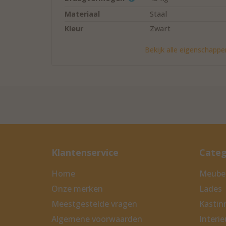
Materiaal
Staal
Kleur
Zwart
Sluitingsmechanisme
Push to open
Bekijk alle eigenschappe
Oppervlakte
Verzinkt
afwerking
Type uittrek
Over-uittrekbaar
Lengte
350 mm
ladegeleider
Uitschuiflengte
356 mm
Inbouwbreedte per
12,7 mm
geleider
Klantenservice
Categ
Inbouwhoogte
45,7 mm
Home
Meubel
Montage
Zijwandmontage
Onze merken
Lades
Toepassing
Houten lades
Meestgestelde vragen
Kastinr
Soort geleider
Kogelgeleider
Algemene voorwaarden
Interi
Hoogteverstelling
Excentrisch 3,2 mm