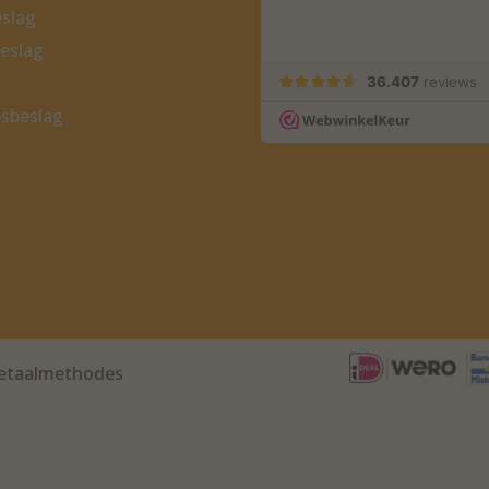
slag
eslag
sbeslag
 betaalmethodes