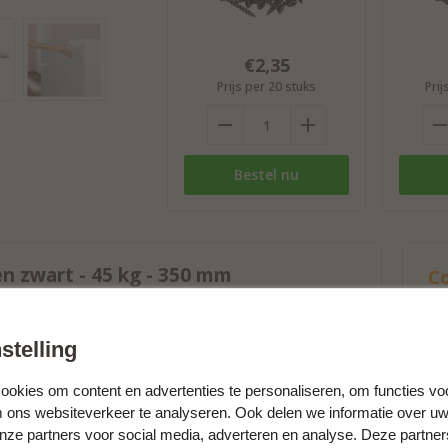
€2,35
Prijs per 20 stuks
Prij
Bestel nu
n zwart - 45 kg - 350 mm
C
Vi
kleur. Doordat deze eigentijdse ladegeleiders push to
op
en om een greeploze lade mee te openen en sluiten.
stelling
n en laat de lade het laatste stukje sluiten met de
endeling zal er vervolgens voor zorgen dat de lade niet
degeleiders zijn 350 mm lang en over-uittrekbaar,
okies om content en advertenties te personaliseren, om functies vo
ehoren ze tot de categorie Accuride kogelgeleiders,
m ons websiteverkeer te analyseren. Ook delen we informatie over uw
vermogen van 45 kg per set. De zwarte ladegeleiders
onze partners voor social media, adverteren en analyse. Deze partne