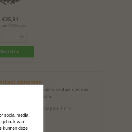
€25,91
s per 1000 stuks
Bestel nu
ontact opnemen
a onderstaande opties kunt u contact met ons
nemen en uw vraag stellen.
info@meubelbeslagonline.nl
or social media
0598-200251
 gebruik van
rs kunnen deze