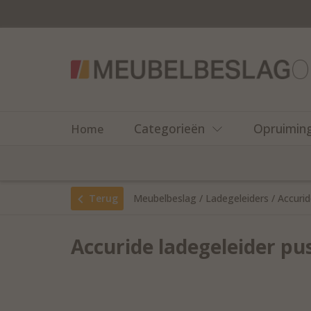
Categorieën
Opruimin
Home
Terug
Meubelbeslag
/
Ladegeleiders
/
Accurid
Accuride ladegeleider pu